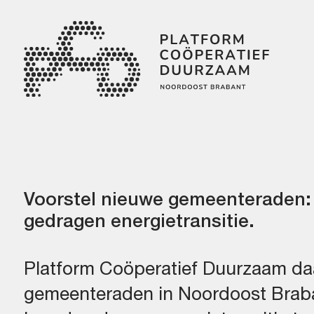
Skip
Skip
links
to
primary
navigation
Skip
to
content
Voorstel nieuwe gemeenteraden:
gedragen energietransitie.
Platform Coöperatief Duurzaam da
gemeenteraden in Noordoost Brab