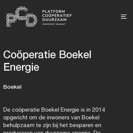
Skip
Skip
links
to
primary
To
navigation
nav
Skip
to
Coöperatie Boekel
content
Energie
Boekel
De coöperatie Boekel Energie is in 2014
opgericht om de inwoners van Boekel
behulpzaam te zijn bij het besparen en
produceren van duurzame energie. De