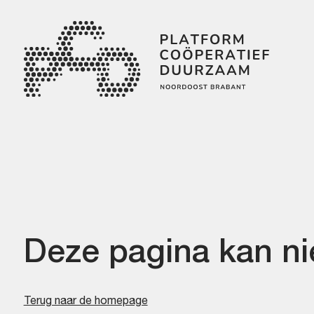
Skip
Skip
links
to
primary
navigation
Skip
to
content
Deze pagina kan n
Terug naar de homepage