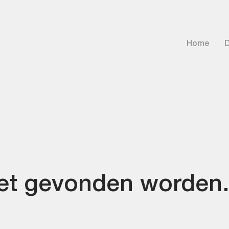
Home
D
iet gevonden worde